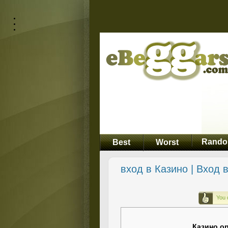
Rand
Best
Worst
вход в Казино | Вход 
You 
Казино on