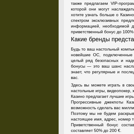
также предлагаем VIP-прогр
которой они могут наслажда
хотите узнать больше о Казино
спектром эксклюзивных предл
информацией, необходимой д
приветственный бонус до 100% 
Какие бренды предста
Будь то ваш настольный компь
новейшие ОС, подключенные 
целый ряд безопасных и над
бонусы — это ваш шанс насл
знает, что регулярные и посл
вас.
Здесь вы можете играть в сво
настольные игры, видеопокер, 
Казино предлагает лучшие игры
Прогрессивные джекпоты Ка
возможность сделать вас милл
Поэтому мы не будем раскрыв
настоящее имя, адрес, номер т
Приветственный бонус соста
составляет 50% до 200 €.