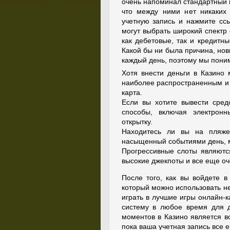
очень напоминал стандартный 
что между ними нет никаких
учетную запись и нажмите ссы
могут выбрать широкий спектр 
как дебетовые, так и кредитн
Какой бы ни была причина, но
каждый день, поэтому мы поним
Хотя внести деньги в Казино
наиболее распространенным и 
карта.
Если вы хотите вывести сред
способы, включая электронн
открытку.
Находитесь ли вы на пляже
насыщенный событиями день, м
Прогрессивные слоты являют
высокие джекпоты и все еще оч
После того, как вы войдете в
который можно использовать не
играть в лучшие игры онлайн-к
систему в любое время для д
моментов в Казино является в
пока ваша учетная запись все 