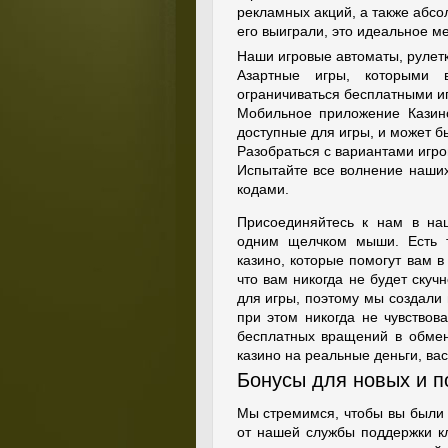
рекламных акций, а также абсо
его выиграли, это идеальное ме
Наши игровые автоматы, рулетк
Азартные игры, которыми 
ограничиваться бесплатными иг
Мобильное приложение Казино
доступные для игры, и может б
Разобраться с вариантами игро
Испытайте все волнение наши
кодами.
Присоединяйтесь к нам в на
одним щелчком мыши. Есть т
казино, которые помогут вам в
что вам никогда не будет скуч
для игры, поэтому мы создали 
при этом никогда не чувствов
бесплатных вращений в обмен
казино на реальные деньги, вас
Бонусы для новых и п
Мы стремимся, чтобы вы были 
от нашей службы поддержки кл