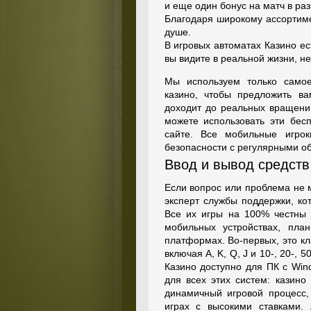
и еще один бонус на матч в ра
Благодаря широкому ассортимен
душе.
В игровых автоматах Казино ес
вы видите в реальной жизни, не
Мы используем только само
казино, чтобы предложить в
доходит до реальных вращений
можете использовать эти бес
сайте. Все мобильные игро
безопасности с регулярными о
Ввод и вывод средств
Если вопрос или проблема не 
эксперт службы поддержки, ко
Все их игры на 100% честны 
мобильных устройствах, пла
платформах. Во-первых, это к
включая A, K, Q, J и 10-, 20-,
Казино доступно для ПК с Wind
для всех этих систем: казино
динамичный игровой процесс,
играх с высокими ставками.