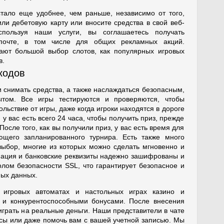
тало еще удобнее, чем раньше, независимо от того,
ли дебетовую карту или вносите средства в свой веб-
спользуя наши услуги, вы соглашаетесь получать
почте, в том числе для общих рекламных акций.
гают большой выбор слотов, как популярных игровых
в.
кодов
и снимать средства, а также наслаждаться безопасным,
том. Все игры тестируются и проверяются, чтобы
ольствие от игры, даже когда игроки находятся в дороге
 у вас есть всего 24 часа, чтобы получить приз, прежде
 После того, как вы получили приз, у вас есть время для
ющего запланированного турнира. Есть также много
выбор, многие из которых можно сделать мгновенно и
ация и банковские реквизиты надежно зашифрованы и
ом безопасности SSL, что гарантирует безопасное и
ых данных.
 игровых автоматах и настольных играх казино и
 и конкурентоспособными бонусами. После внесения
играть на реальные деньги. Наши представители в чате
осы или даже помочь вам с вашей учетной записью. Мы