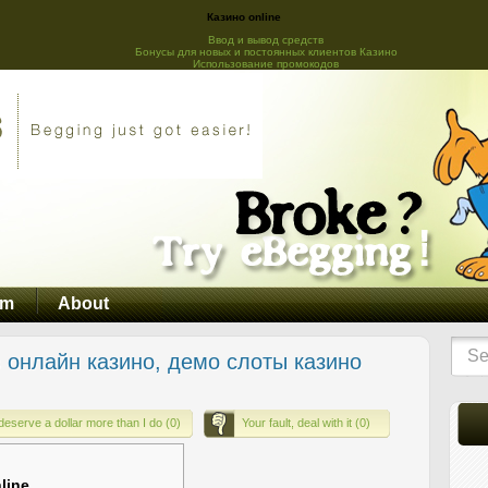
Казино online
Ввод и вывод средств
Бонусы для новых и постоянных клиентов Казино
Использование промокодов
om
About
в онлайн казино, демо слоты казино
deserve a dollar more than I do (0)
Your fault, deal with it (0)
line