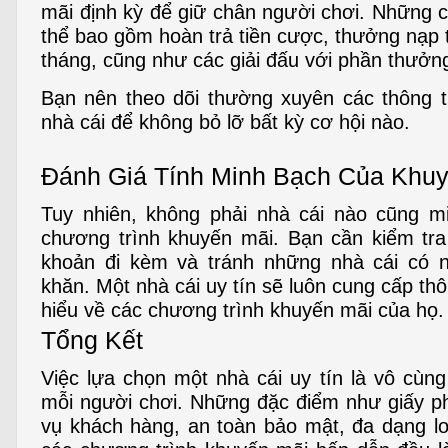
mãi định kỳ để giữ chân người chơi. Những 
thể bao gồm hoàn trả tiền cược, thưởng nạp 
tháng, cũng như các giải đấu với phần thưởn
Bạn nên theo dõi thường xuyên các thông ti
nhà cái để không bỏ lỡ bất kỳ cơ hội nào.
Đánh Giá Tính Minh Bạch Của Khu
Tuy nhiên, không phải nhà cái nào cũng m
chương trình khuyến mãi. Bạn cần kiểm tra
khoản đi kèm và tránh những nhà cái có n
khăn. Một nhà cái uy tín sẽ luôn cung cấp thô
hiểu về các chương trình khuyến mãi của họ.
Tổng Kết
Việc lựa chọn một nhà cái uy tín là vô cùng
mỗi người chơi. Những đặc điểm như giấy ph
vụ khách hàng, an toàn bảo mật, đa dạng lo