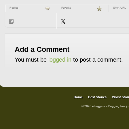
Replies
Favorite
Short URL
Add a Comment
You must be
logged in
to post a comment.
Home
Best Stories
Worst Stor
© 2026 ebeggars – Begging has ju