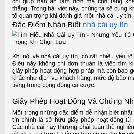
chỉ giúp bạn an tâm hơn mà còn tăng khả
thắng. Trong bài viết này, chúng ta sẽ cùng
tố quan trọng khi đánh giá một nhà cái uy tín.
Đặc Điểm Nhận Biết
nhà cái uy tín
Khi nói về nhà cái uy tín, có rất nhiều yếu 
Điều này không chỉ đơn thuần là việc tìm k
giấy phép hoạt động hợp pháp mà còn bao g
khác như dịch vụ khách hàng, mức độ bảo mậ
tiếng trong cộng đồng cá cược.
Giấy Phép Hoạt Động Và Chứng N
Một trong những đặc điểm dễ nhận biết nhất
tín chính là sở hữu giấy phép hoạt động từ 
Các nhà cái này thường phải tuân thủ nghiê