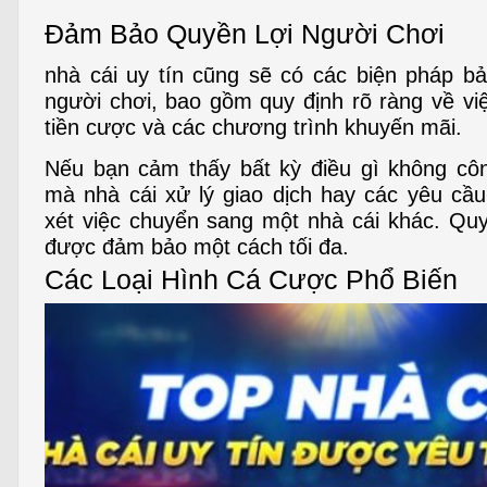
Đảm Bảo Quyền Lợi Người Chơi
nhà cái uy tín cũng sẽ có các biện pháp bả
người chơi, bao gồm quy định rõ ràng về việc
tiền cược và các chương trình khuyến mãi.
Nếu bạn cảm thấy bất kỳ điều gì không cô
mà nhà cái xử lý giao dịch hay các yêu cầ
xét việc chuyển sang một nhà cái khác. Quy
được đảm bảo một cách tối đa.
Các Loại Hình Cá Cược Phổ Biến