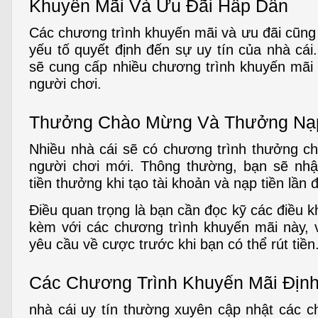
Khuyến Mãi Và Ưu Đãi Hấp Dẫn
Các chương trình khuyến mãi và ưu đãi cũng
yếu tố quyết định đến sự uy tín của nhà cái.
sẽ cung cấp nhiều chương trình khuyến mãi 
người chơi.
Thưởng Chào Mừng Và Thưởng Nạp
Nhiều nhà cái sẽ có chương trình thưởng 
người chơi mới. Thông thường, bạn sẽ nh
tiền thưởng khi tạo tài khoản và nạp tiền lần đ
Điều quan trọng là bạn cần đọc kỹ các điều k
kèm với các chương trình khuyến mãi này, v
yêu cầu về cược trước khi bạn có thể rút tiền
Các Chương Trình Khuyến Mãi Địn
nhà cái uy tín thường xuyên cập nhật các c