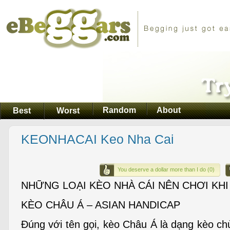
Random
About
Best
Worst
KEONHACAI Keo Nha Cai
You deserve a dollar more than I do (0)
NHỮNG LOẠI KÈO NHÀ CÁI NÊN CHƠI KH
KÈO CHÂU Á – ASIAN HANDICAP
Đúng với tên gọi, kèo Châu Á là dạng kèo c