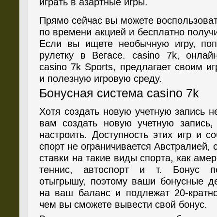
играть в азартные игры.
Прямо сейчас вы можете воспользоват
по времени акцией и бесплатно получи
Если вы ищете необычную игру, по
рулетку в Вегасе. casino 7k, онлай
casino 7k Sports, предлагает своим 
и полезную игровую среду.
Бонусная система casino 7k
Хотя создать новую учетную запись 
вам создать новую учетную запись
настроить. Доступность этих игр и с
спорт не ограничивается Австралией, 
ставки на такие виды спорта, как амер
теннис, автоспорт и т. Бонус по
отыгрышу, поэтому ваши бонусные де
на ваш баланс и подлежат 20-кратн
чем вы сможете вывести свой бонус.