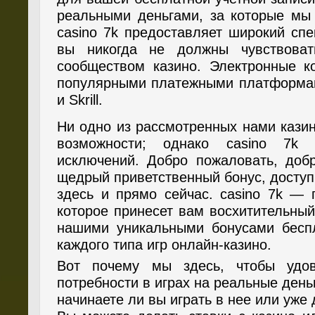
реальными деньгами, за которые мы 
casino 7k предоставляет широкий спе
вы никогда не должны чувствоват
сообществом казино. Электронные к
популярными платежными платформами
и Skrill.
Ни одно из рассмотренных нами казин
возможности; однако casino 7k
исключений. Добро пожаловать, доб
щедрый приветственный бонус, доступн
здесь и прямо сейчас. casino 7k — 
которое принесет вам восхитительный
нашими уникальными бонусами бесп
каждого типа игр онлайн-казино.
Вот почему мы здесь, чтобы удов
потребности в играх на реальные деньг
начинаете ли вы играть в нее или уже 