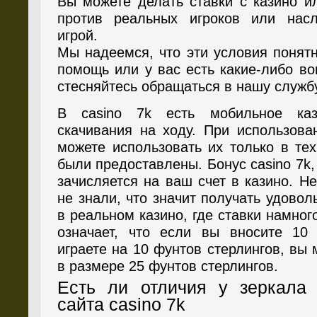
Вы можете делать ставки с казино ил
против реальных игроков или насл
игрой.
Мы надеемся, что эти условия понят
помощь или у вас есть какие-либо во
стесняйтесь обращаться в нашу служб
В casino 7k есть мобильное каз
скачивания на ходу. При использова
можете использовать их только в тех
были предоставлены. Бонус casino 7k,
зачисляется на ваш счет в казино. Н
не знали, что значит получать удовол
в реальном казино, где ставки намног
означает, что если вы вносите 10
играете на 10 фунтов стерлингов, вы 
в размере 25 фунтов стерлингов.
Есть ли отличия у зеркала
сайта casino 7k