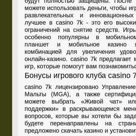
будут полностью защищены. После 
можете использовать деньги, чтобы иг
развлекательных и инновационных
лучшее в casino 7k - это его высок
ограничений на снятие средств. Иг
особенно популярны в мобильном
планшет и мобильное казино я
комбинацией для увеличения удово
онлайн-казино. casino 7k предлагает
игр, которые помогут вам познакомитьс
Бонусы игрового клуба casino 
casino 7k лицензировано Управлени
Мальты (MGA), а также сертифиц
можете выбрать «Живой чат» ил
поддержки» в раскрывающемся мен
вопросов, которые вы хотели бы зад
будете перенаправлены на стран
предложено скачать казино и установит