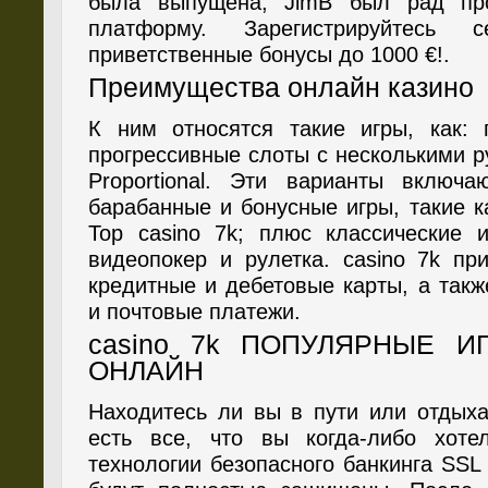
была выпущена, JimB был рад про
платформу. Зарегистрируйтесь 
приветственные бонусы до 1000 €!.
Преимущества онлайн казино
К ним относятся такие игры, как: 
прогрессивные слоты с несколькими ру
Proportional. Эти варианты включ
барабанные и бонусные игры, такие к
Top casino 7k; плюс классические 
видеопокер и рулетка. casino 7k пр
кредитные и дебетовые карты, а так
и почтовые платежи.
casino 7k ПОПУЛЯРНЫЕ И
ОНЛАЙН
Находитесь ли вы в пути или отдыха
есть все, что вы когда-либо хоте
технологии безопасного банкинга SSL