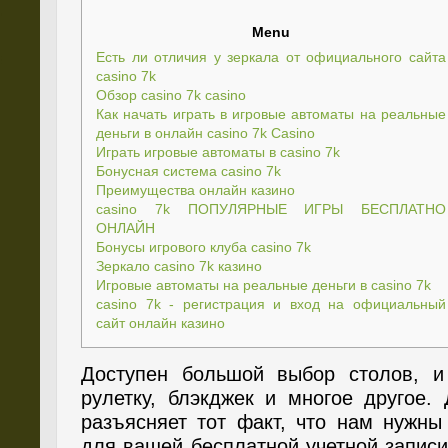
Menu
Есть ли отличия у зеркала от официального сайта
casino 7k
Обзор casino 7k casino
Как начать играть в игровые автоматы на реальные
деньги в онлайн casino 7k Casino
Играть игровые автоматы в casino 7k
Бонусная система casino 7k
Преимущества онлайн казино
casino 7k ПОПУЛЯРНЫЕ ИГРЫ БЕСПЛАТНО
ОНЛАЙН
Бонусы игрового клуба casino 7k
Зеркало casino 7k казино
Игровые автоматы на реальные деньги в casino 7k
casino 7k - регистрация и вход на официальный
сайт онлайн казино
Доступен большой выбор столов, и
рулетку, блэкджек и многое другое.
разъясняет тот факт, что нам нужн
для вашей бесплатной учетной записи