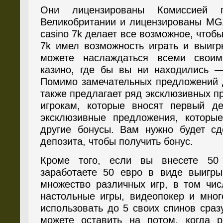
Они лицензированы Комиссией 
Великобритании и лицензированы MG
casino 7k делает все возможное, чтобы
7k имел возможность играть и выигр
можете наслаждаться всеми свои
казино, где бы вы ни находились 
Помимо замечательных предложений д
также предлагает ряд эксклюзивных 
игрокам, которые вносят первый де
эксклюзивные предложения, которы
другие бонусы. Вам нужно будет с
депозита, чтобы получить бонус.
Кроме того, если вы внесете 50
заработаете 50 евро в виде выигры
множество различных игр, в том чис
настольные игры, видеопокер и мног
использовать до 5 своих спинов сраз
можете оставить на потом, когда 