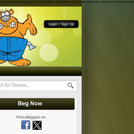
ran que esta tecnología es inaccesible. El Balanset-1A rompe este mito, ofreciendo una solución
Find
eBeggars
on: