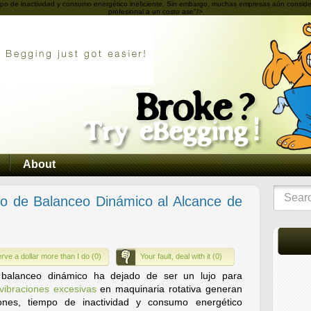
empo de inactividad y consumo energético ineficiente. Sin embargo, muchas empresas aún conside
profesional a un costo ase"/>
About
to de Balanceo Dinámico al Alcance de
rve a dollar more than I do (0)
Your fault, deal with it (0)
l balanceo dinámico ha dejado de ser un lujo para
vibraciones excesivas
en maquinaria rotativa generan
iones, tiempo de inactividad y consumo energético