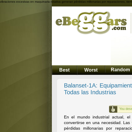
vibraciones excesivas en maquinaria rotativa generan pérdidas millonarias por reparaciones, ti
Random
Best
Worst
Balanset-1A: Equipamien
Todas las Industrias
You dese
En el mundo industrial actual, e
convertirse en una necesidad. Las
pérdidas millonarias por reparac