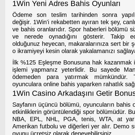
1Win Yeni Adres Bahis Oyunları
Ödeme son teslim tarihinden sonra yapıl
değişir. 1Win'i rekabetten ayıran tek şey, canlı 
ve bahis oranlarıdır. Spor haberleri bölümü 
ve nerede oynadığını gösterir. Takip e
olduğunuz heyecan, makaralarınıza sert bir ş
o ikramiyeyi kesin olarak yakalamanızı sağlay
İlk %125 Eşleşme Bonusuna hak kazanmak içi
işlemi yapmanız yeterlidir. Bu sayede Many
ödemeden para yatırmak mümkündür. T
oyunculara online bahis yaparken rahatlık sağl
1Win Casino Arkadaşını Getir Bonu
Sayfanın üçüncü bölümü, oyuncuların bahis oy
etkinliklerin görüntülendiği spor bölümüdür. B
NBA, EPL, NHL, PGA, tenis, WTA, at yarış
Amerikan futbolu ve diğerleri yer alır. Demo
oyunu ücretsiz olarak deneyebilirsiniz.