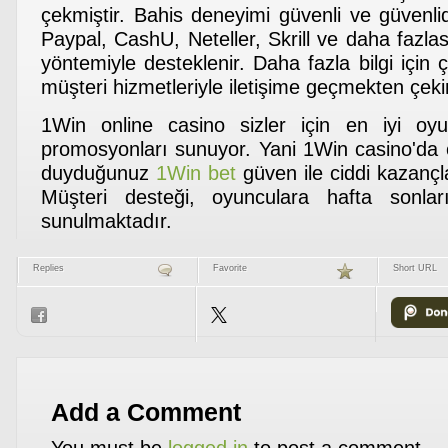
çekmiştir. Bahis deneyimi güvenli ve güvenlidi
Paypal, CashU, Neteller, Skrill ve daha fazla
yöntemiyle desteklenir. Daha fazla bilgi için ç
müşteri hizmetleriyle iletişime geçmekten çek
1Win online casino sizler için en iyi oy
promosyonları sunuyor. Yani 1Win casino'da 
duyduğunuz
1Win bet
güven ile ciddi kazançla
Müşteri desteği, oyunculara hafta sonlar
sunulmaktadır.
Replies
Favorite
Short URL
Add a Comment