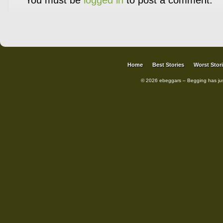
You must be
logged in
to post a comment.
Home
Best Stories
Worst Stor
© 2026 ebeggars – Begging has ju