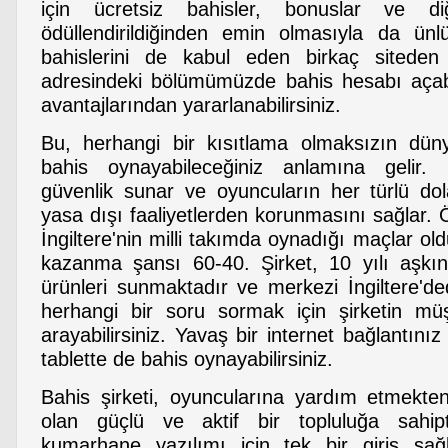
için ücretsiz bahisler, bonuslar ve di
ödüllendirildiğinden emin olmasıyla da ünl
bahislerini de kabul eden birkaç siteden
adresindeki bölümümüzde bahis hesabı açabi
avantajlarından yararlanabilirsiniz.
Bu, herhangi bir kısıtlama olmaksızın dün
bahis oynayabileceğiniz anlamına gelir. 
güvenlik sunar ve oyuncuların her türlü dola
yasa dışı faaliyetlerden korunmasını sağlar.
İngiltere'nin milli takımda oynadığı maçlar old
kazanma şansı 60-40. Şirket, 10 yılı aşkın
ürünleri sunmaktadır ve merkezi İngiltere'dedir
herhangi bir soru sormak için şirketin müş
arayabilirsiniz. Yavaş bir internet bağlantını
tablette de bahis oynayabilirsiniz.
Bahis şirketi, oyuncularına yardım etmekt
olan güçlü ve aktif bir topluluğa sahip
kumarhane yazılımı için tek bir giriş sağ