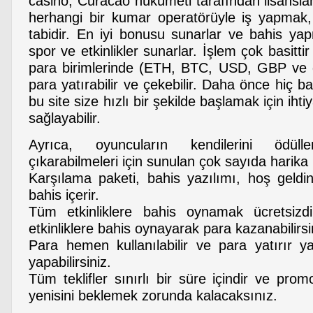
casino, Curacao hükümeti tarafından lisansla
herhangi bir kumar operatörüyle iş yapmak, y
tabidir. En iyi bonusu sunarlar ve bahis yap
spor ve etkinlikler sunarlar. İşlem çok basittir
para birimlerinde (ETH, BTC, USD, GBP ve di
para yatırabilir ve çekebilir. Daha önce hiç 
bu site size hızlı bir şekilde başlamak için ihti
sağlayabilir.
Ayrıca, oyuncuların kendilerini ödülle
çıkarabilmeleri için sunulan çok sayıda harik
Karşılama paketi, bahis yazılımı, hoş geldi
bahis içerir.
Tüm etkinliklere bahis oynamak ücretsizdir
etkinliklere bahis oynayarak para kazanabilirsi
Para hemen kullanılabilir ve para yatırır ya
yapabilirsiniz.
Tüm teklifler sınırlı bir süre içindir ve pro
yenisini beklemek zorunda kalacaksınız.