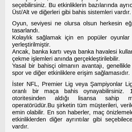
seçebilirsiniz. Bu etkinliklerin bazılarında ay
Üst/Alt ve diğerleri gibi bahis sistemleri vardır.
Oyun, seviyesi ne olursa olsun herkesin eğl
tasarlandı.
Kolaylık sağlamak için en popüler oyunlar 
yerleştirilmiştir.
Ancak, banka kartı veya banka havalesi kulla
çekme işlemleri anında gerçekleştirilebilir.
Yasal bir bahisçi olmanın avantajı, genellikl
spor ve diğer etkinliklere erişim sağlamasıdır.
İster NFL, Premier Lig veya Şampiyonlar Lig
oranlı bir maça bahis oynayabilirsiniz.
otoritesinden aldığı lisansa sahip 
operatörüdür.Bu şirketin tüm müşterileri, veril
emin olabilir. En son haberler, maç önizlemel
etkinliklerden diğer ayrıntılar gibi seçebilece
vardır.